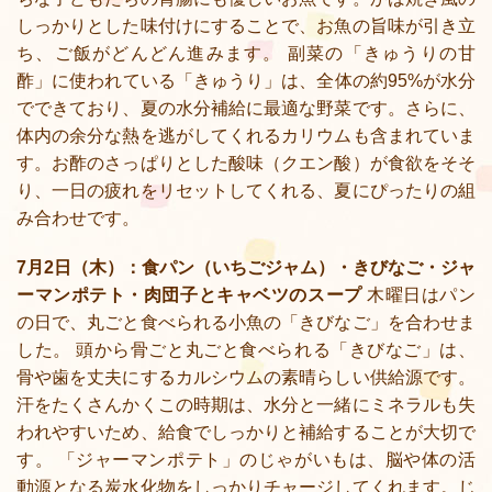
しっかりとした味付けにすることで、お魚の旨味が引き立
ち、ご飯がどんどん進みます。 副菜の「きゅうりの甘
酢」に使われている「きゅうり」は、全体の約95%が水分
でできており、夏の水分補給に最適な野菜です。さらに、
体内の余分な熱を逃がしてくれるカリウムも含まれていま
す。お酢のさっぱりとした酸味（クエン酸）が食欲をそそ
り、一日の疲れをリセットしてくれる、夏にぴったりの組
み合わせです。
7月2日（木）：食パン（いちごジャム）・きびなご・ジャ
ーマンポテト・肉団子とキャベツのスープ
木曜日はパン
の日で、丸ごと食べられる小魚の「きびなご」を合わせま
した。 頭から骨ごと丸ごと食べられる「きびなご」は、
骨や歯を丈夫にするカルシウムの素晴らしい供給源です。
汗をたくさんかくこの時期は、水分と一緒にミネラルも失
われやすいため、給食でしっかりと補給することが大切で
す。 「ジャーマンポテト」のじゃがいもは、脳や体の活
動源となる炭水化物をしっかりチャージしてくれます。じ