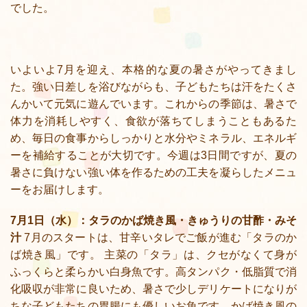
でした。
いよいよ7月を迎え、本格的な夏の暑さがやってきまし
た。強い日差しを浴びながらも、子どもたちは汗をたくさ
んかいて元気に遊んでいます。これからの季節は、暑さで
体力を消耗しやすく、食欲が落ちてしまうこともあるた
め、毎日の食事からしっかりと水分やミネラル、エネルギ
ーを補給することが大切です。今週は3日間ですが、夏の
暑さに負けない強い体を作るための工夫を凝らしたメニュ
ーをお届けします。
7月1日（水）：タラのかば焼き風・きゅうりの甘酢・みそ
汁
7月のスタートは、甘辛いタレでご飯が進む「タラのか
ば焼き風」です。 主菜の「タラ」は、クセがなくて身が
ふっくらと柔らかい白身魚です。高タンパク・低脂質で消
化吸収が非常に良いため、暑さで少しデリケートになりが
ちな子どもたちの胃腸にも優しいお魚です。かば焼き風の