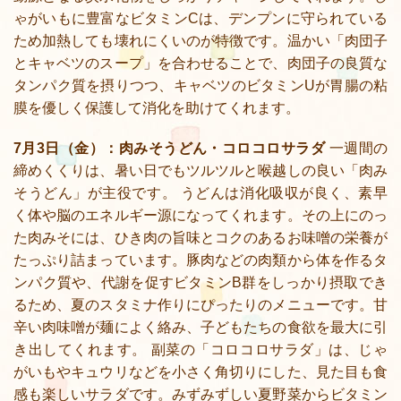
ゃがいもに豊富なビタミンCは、デンプンに守られている
ため加熱しても壊れにくいのが特徴です。温かい「肉団子
とキャベツのスープ」を合わせることで、肉団子の良質な
タンパク質を摂りつつ、キャベツのビタミンUが胃腸の粘
膜を優しく保護して消化を助けてくれます。
7月3日（金）：肉みそうどん・コロコロサラダ
一週間の
締めくくりは、暑い日でもツルツルと喉越しの良い「肉み
そうどん」が主役です。 うどんは消化吸収が良く、素早
く体や脳のエネルギー源になってくれます。その上にのっ
た肉みそには、ひき肉の旨味とコクのあるお味噌の栄養が
たっぷり詰まっています。豚肉などの肉類から体を作るタ
ンパク質や、代謝を促すビタミンB群をしっかり摂取でき
るため、夏のスタミナ作りにぴったりのメニューです。甘
辛い肉味噌が麺によく絡み、子どもたちの食欲を最大に引
き出してくれます。 副菜の「コロコロサラダ」は、じゃ
がいもやキュウリなどを小さく角切りにした、見た目も食
感も楽しいサラダです。みずみずしい夏野菜からビタミン