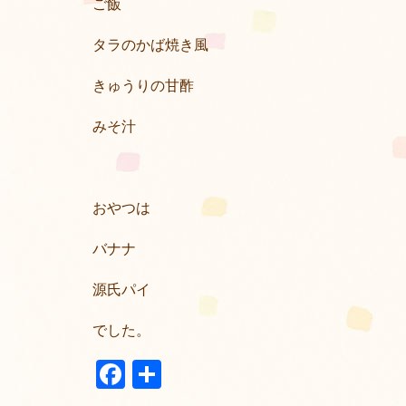
ご飯
タラのかば焼き風
きゅうりの甘酢
みそ汁
おやつは
バナナ
源氏パイ
でした。
Facebook
共
有