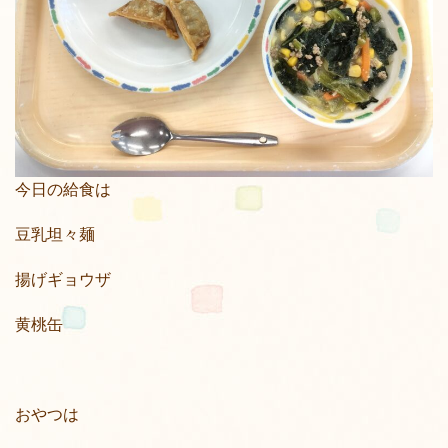
今日の給食は
豆乳坦々麺
揚げギョウザ
黄桃缶
おやつは