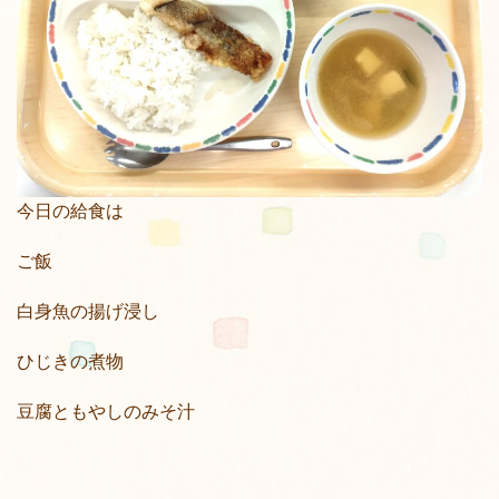
今日の給食は
ご飯
白身魚の揚げ浸し
ひじきの煮物
豆腐ともやしのみそ汁