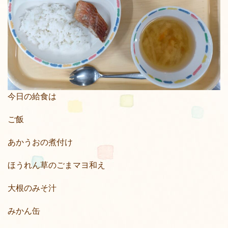
今日の給食は
ご飯
あかうおの煮付け
ほうれん草のごまマヨ和え
大根のみそ汁
みかん缶