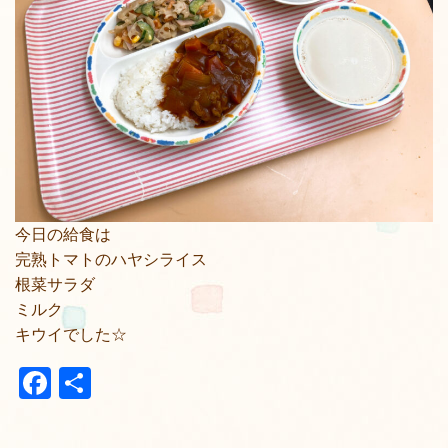
今日の給食は
完熟トマトのハヤシライス
根菜サラダ
ミルク
キウイでした☆
Facebook
共
有