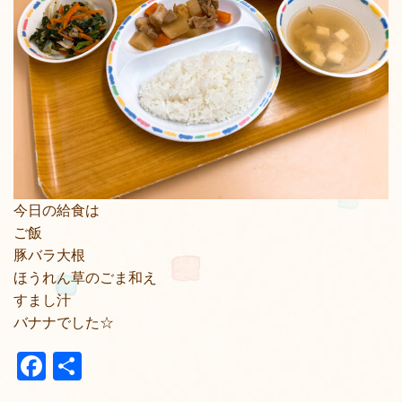
今日の給食は
ご飯
豚バラ大根
ほうれん草のごま和え
すまし汁
バナナでした☆
Facebook
共
有