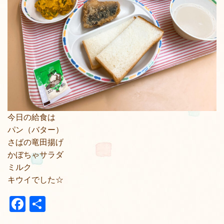
今日の給食は
パン（バター）
さばの竜田揚げ
かぼちゃサラダ
ミルク
キウイでした☆
Facebook
共
有